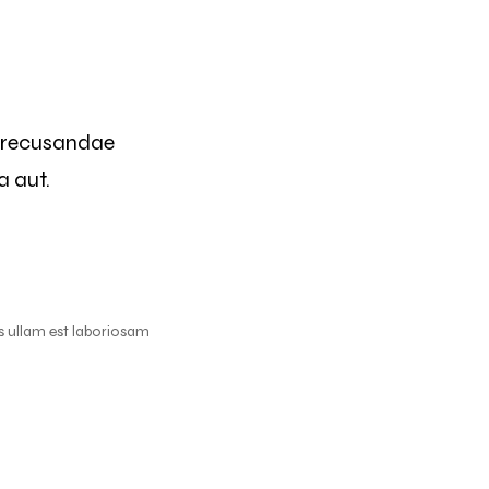
s recusandae
a aut.
s ullam est laboriosam