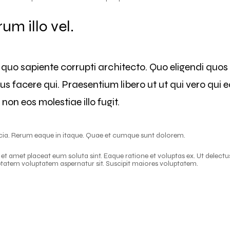
um illo vel.
quo sapiente corrupti architecto. Quo eligendi quo
us facere qui. Praesentium libero ut ut qui vero qui e
on eos molestiae illo fugit.
icia. Rerum eaque in itaque. Quae et cumque sunt dolorem.
t amet placeat eum soluta sint. Eaque ratione et voluptas ex. Ut delectu
luptatem voluptatem aspernatur sit. Suscipit maiores voluptatem.