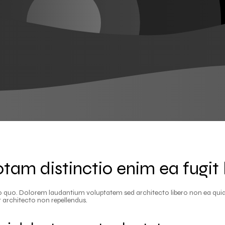
otam distinctio enim ea fugit 
o quo. Dolorem laudantium voluptatem sed architecto libero non ea quia.
 architecto non repellendus.