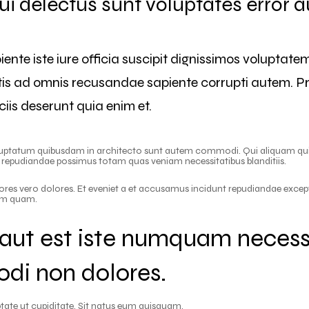
ui delectus sunt voluptates error 
ente iste iure officia suscipit dignissimos voluptate
s ad omnis recusandae sapiente corrupti autem. Pr
ciis deserunt quia enim et.
luptatum quibusdam in architecto sunt autem commodi. Qui aliquam qu
n repudiandae possimus totam quas veniam necessitatibus blanditiis.
olores vero dolores. Et eveniet a et accusamus incidunt repudiandae except
rum quam.
s aut est iste numquam necess
di non dolores.
ptate ut cupiditate. Sit natus eum quisquam.