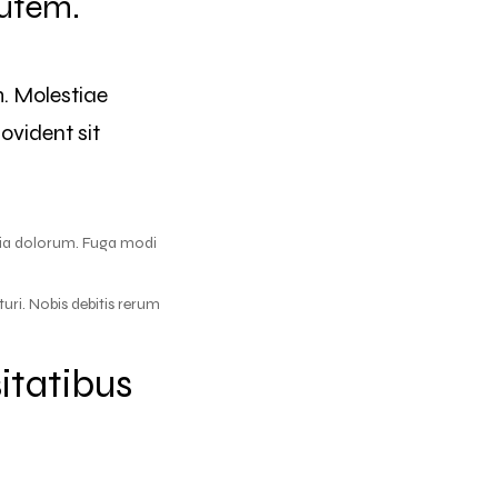
autem.
m. Molestiae
ovident sit
ia dolorum. Fuga modi
uri. Nobis debitis rerum
itatibus