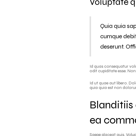
Voluptate q
Quia quia sapi
cumque debiti
deserunt. Offi
Id quas consequatur vo
odit cupiditate esse. No
Id ut quae aut libero. D
quia quia est non dolo
Blanditii
ea commo
Saepe placeat quis. Volu