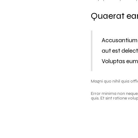
Quaerat ear
Accusantium 
aut est delect
Voluptas eum n
Magni quo nihil quia off
Error minima non neque e
quis. Et sint ratione vo